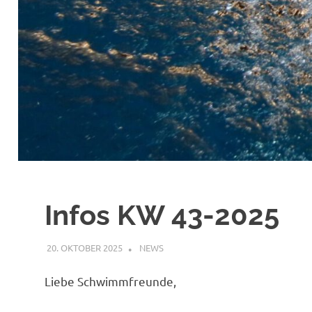
Infos KW 43-2025
20. OKTOBER 2025
FABIAN JÖBKES
NEWS
Liebe Schwimmfreunde,