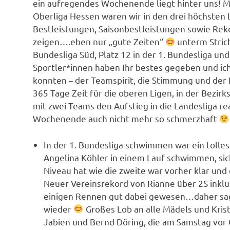
ein aufregendes Wochenende liegt hinter uns! Mi
Oberliga Hessen waren wir in den drei höchsten 
Bestleistungen, Saisonbestleistungen sowie Reko
zeigen….eben nur „gute Zeiten“
unterm Strich
Bundesliga Süd, Platz 12 in der 1. Bundesliga und
Sportler*innen haben Ihr bestes gegeben und ich
konnten – der Teamspirit, die Stimmung und der
365 Tage Zeit für die oberen Ligen, in der Bezir
mit zwei Teams den Aufstieg in die Landesliga re
Wochenende auch nicht mehr so schmerzhaft
In der 1. Bundesliga schwimmen war ein tolles
Angelina Köhler in einem Lauf schwimmen, sich
Niveau hat wie die zweite war vorher klar und d
Neuer Vereinsrekord von Rianne über 2S inklus
einigen Rennen gut dabei gewesen…daher sage 
wieder
Großes Lob an alle Mädels und Krist
Jabien und Bernd Döring, die am Samstag vor