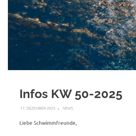
Infos KW 50-2025
17. DEZEMBER 2025
FABIAN JÖBKES
NEWS
Liebe Schwimmfreunde,