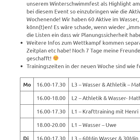
unserem Winterschwimmfest als Highlight am 
bei diesem Event so einzubringen wie die Akti
Wochenende! Wir haben 60 Aktive im Wasser, re
könn(t)en! Es wäre schade, wenn wieder „immer
die Listen ein dass wir Planungssicherheit hab
Weitere Infos zum Wettkampf kommen separa
Zeitplan etc habe! Noch 7 Tage meine Freunde, 
geschafft!
Trainingszeiten in der neuen Woche sind wie f
16.00-17.30
L3 – Wasser & Athletik – Ma
Mo
16.00-18.00
L2 – Athletik & Wasser- Mat
16.00-17.30
L1 – Krafttraining mit Henr
18.00-20.00
L1 – Wasser – Uwe
16.00-17.30
L3 – 60Min Wasser & 30Min 
Di