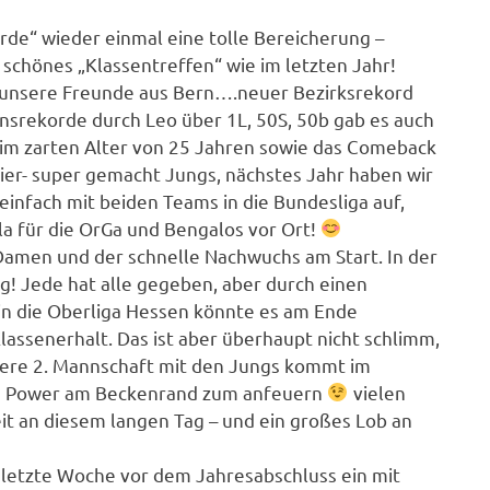
arde“ wieder einmal eine tolle Bereicherung –
n schönes „Klassentreffen“ wie im letzten Jahr!
 unsere Freunde aus Bern….neuer Bezirksrekord
reinsrekorde durch Leo über 1L, 50S, 50b gab es auch
 im zarten Alter von 25 Jahren sowie das Comeback
ier- super gemacht Jungs, nächstes Jahr haben wir
einfach mit beiden Teams in die Bundesliga auf,
 für die OrGa und Bengalos vor Ort!
Damen und der schnelle Nachwuchs am Start. In der
g! Jede hat alle gegeben, aber durch einen
 in die Oberliga Hessen könnte es am Ende
Klassenerhalt. Das ist aber überhaupt nicht schlimm,
ere 2. Mannschaft mit den Jungs kommt im
te Power am Beckenrand zum anfeuern
vielen
eit an diesem langen Tag – und ein großes Lob an
e letzte Woche vor dem Jahresabschluss ein mit