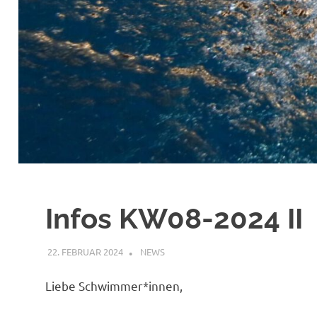
Infos KW08-2024 II
22. FEBRUAR 2024
FABIAN JÖBKES
NEWS
Liebe Schwimmer*innen,