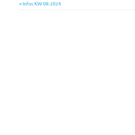
Vorheriger
Beitrags-
Infos KW 08-2024
Beitrag:
Navigation